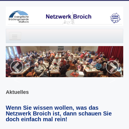
Willkommen im Netzwerk Broich
Netzwerk Gruppen
Aktuelles
<
>
Termine
Aktuelles
Kontakte
Impressum
Wenn Sie wissen wollen, was das
Netzwerk Broich ist, dann schauen Sie
Links
doch einfach mal rein!